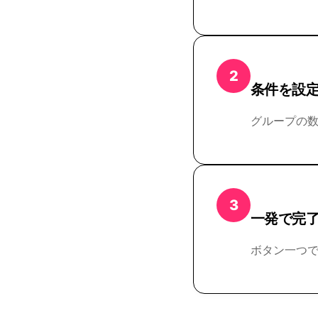
2
条件を設
グループの
3
一発で完
ボタン一つ